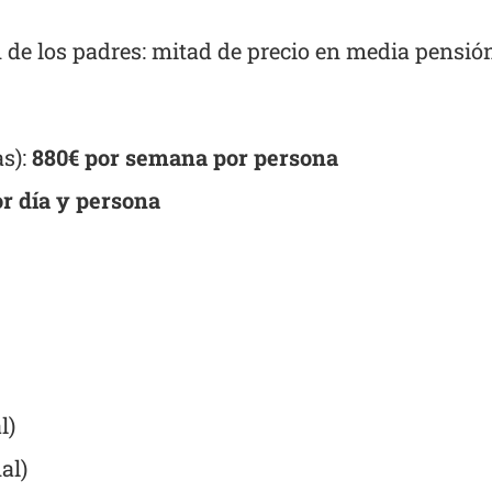
n de los padres: mitad de precio en media pensi
as):
880€ por semana por persona
or día y persona
l)
al)