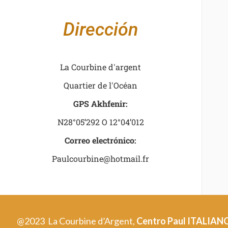
Dirección
La Courbine d'argent
Quartier de l'Océan
GPS Akhfenir:
N28°05’292 O 12°04’012
Correo electrónico:
Paulcourbine@hotmail.fr
@2023 La Courbine d’Argent,
Centro Paul ITALIAN