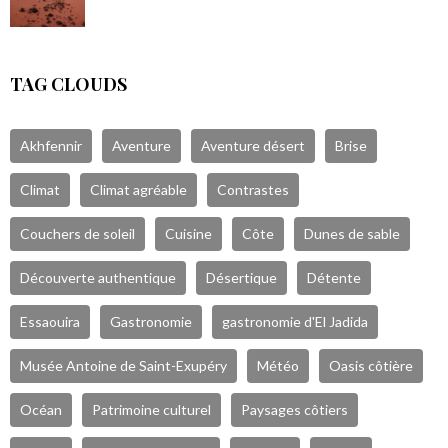
TAG CLOUDS
Akhfennir
Aventure
Aventure désert
Brise
Climat
Climat agréable
Contrastes
Couchers de soleil
Cuisine
Côte
Dunes de sable
Découverte authentique
Désertique
Détente
Essaouira
Gastronomie
gastronomie d'El Jadida
Musée Antoine de Saint-Exupéry
Météo
Oasis côtière
Océan
Patrimoine culturel
Paysages côtiers