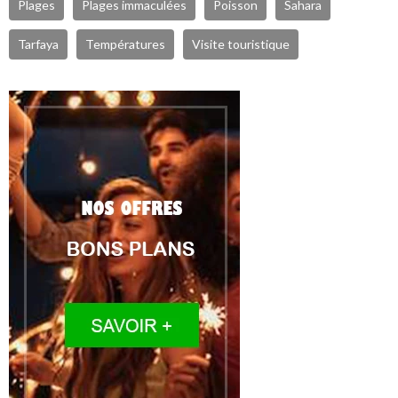
Plages
Plages immaculées
Poisson
Sahara
Tarfaya
Températures
Visite touristique