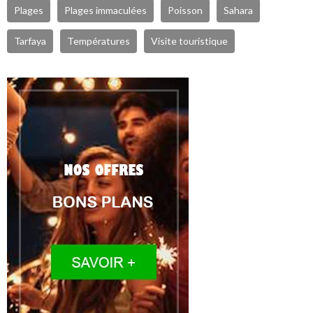
Plages
Plages immaculées
Poisson
Sahara
Tarfaya
Températures
Visite touristique