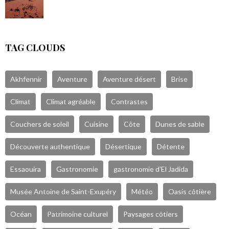
TAG CLOUDS
Akhfennir
Aventure
Aventure désert
Brise
Climat
Climat agréable
Contrastes
Couchers de soleil
Cuisine
Côte
Dunes de sable
Découverte authentique
Désertique
Détente
Essaouira
Gastronomie
gastronomie d'El Jadida
Musée Antoine de Saint-Exupéry
Météo
Oasis côtière
Océan
Patrimoine culturel
Paysages côtiers